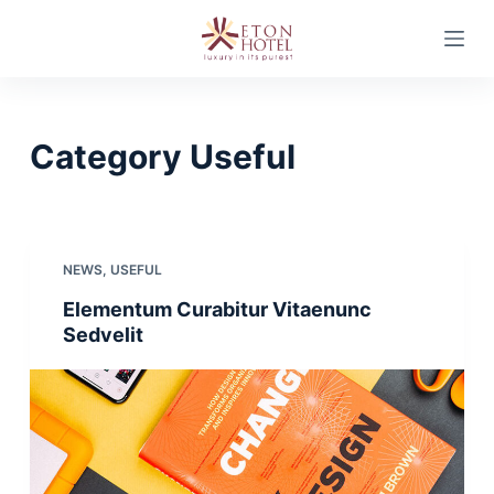
S
k
i
p
t
Category
Useful
o
c
o
n
NEWS
,
USEFUL
t
Elementum Curabitur Vitaenunc
e
Sedvelit
n
t